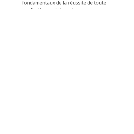
fondamentaux de la réussite de toute
application mobile, web ou encore
logiciel. Pour atteindre cet objectif, le
cabinet de conseil it, Maltem Consulting
Group propose aux entreprises une
palette variée de
READ MORE
14 septembre 2023