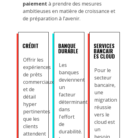
paiement
à prendre des mesures
ambitieuses en matière de croissance et
de préparation à l’avenir.
CRÉDIT
BANQUE
SERVICES
DURABLE
BANCAIR
ES CLOUD
Offrir les
Les
expériences
Pour le
banques
de prêts
secteur
deviennent
commerciaux
bancaire,
un
et de
une
facteur
détail
migration
déterminant
hyper
réussie
dans
pertinentes
vers le
l'effort
que les
cloud est
de
clients
un
durabilité.
attendent
besoin