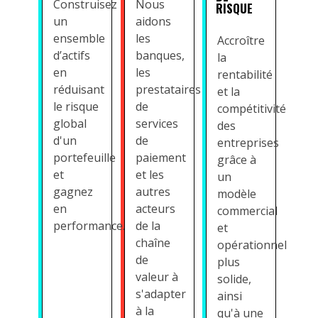
Construisez
Nous
RISQUE
un
aidons
ensemble
les
Accroître
d’actifs
banques,
la
en
les
rentabilité
réduisant
prestataires
et la
le risque
de
compétitivité
global
services
des
d'un
de
entreprises
portefeuille
paiement
grâce à
et
et les
un
gagnez
autres
modèle
en
acteurs
commercial
performance.
de la
et
chaîne
opérationnel
de
plus
valeur à
solide,
s'adapter
ainsi
à la
qu'à une