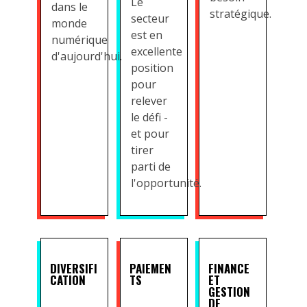
Le
dans le
stratégique.
secteur
monde
est en
numérique
excellente
d'aujourd'hui.
position
pour
relever
le défi -
et pour
tirer
parti de
l'opportunité.
DIVERSIFI
PAIEMEN
FINANCE
CATION
TS
ET
GESTION
DE