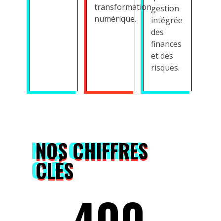
transformation
gestion
numérique.
intégrée
des
finances
et des
risques.
NOS CHIFFRES
CLÉS
400