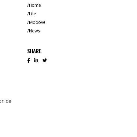
Home
Life
Mooove
News
SHARE
on de