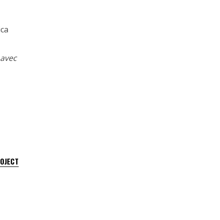
ica
 avec
ROJECT