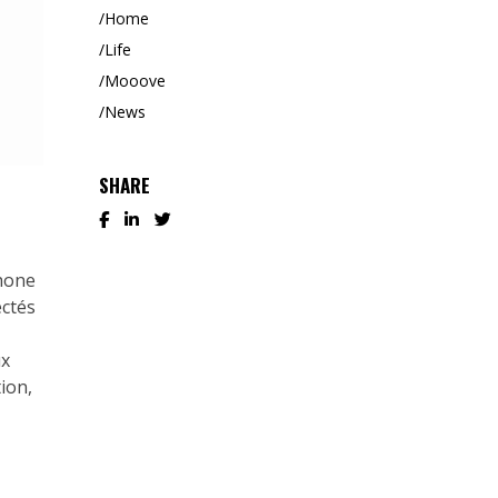
Home
Life
Mooove
News
SHARE
phone
ectés
ux
ion,