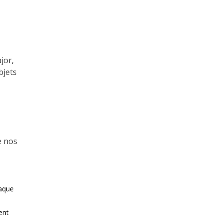
jor,
bjets
e nos
haque
ent