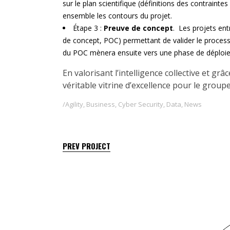
sur le plan scientifique (définitions des contraintes
ensemble les contours du projet.
Étape 3 :
Preuve de concept
. Les projets en
de concept, POC) permettant de valider le proces
du POC mènera ensuite vers une phase de déploie
En valorisant l’intelligence collective et g
véritable vitrine d’excellence pour le group
Agility
,
Business
,
Cyber Security
,
Data
,
News
PREV PROJECT